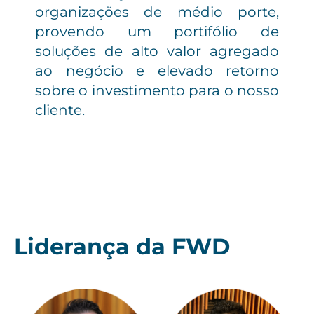
Vis
organizações de médio porte,
Co
provendo um portifólio de
inf
soluções de alto valor agregado
age
ao negócio e elevado retorno
alme
sobre o investimento para o nosso
futur
cliente.
Liderança da FWD